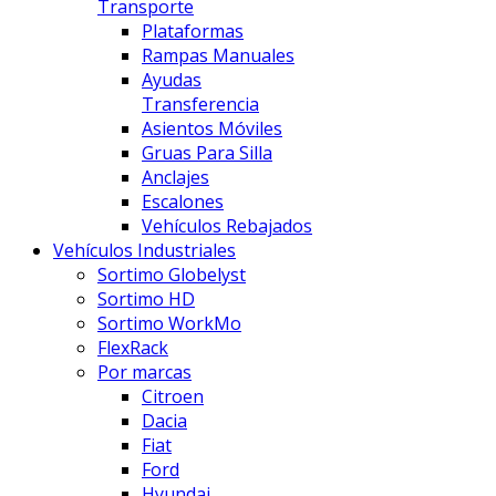
Transporte
Plataformas
Rampas Manuales
Ayudas
Transferencia
Asientos Móviles
Gruas Para Silla
Anclajes
Escalones
Vehículos Rebajados
Vehículos Industriales
Sortimo Globelyst
Sortimo HD
Sortimo WorkMo
FlexRack
Por marcas
Citroen
Dacia
Fiat
Ford
Hyundai