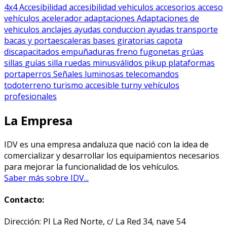
4x4
Accesibilidad
accesibilidad vehiculos
accesorios
acceso
vehículos
acelerador
adaptaciones
Adaptaciones de
vehiculos
anclajes
ayudas conduccion
ayudas transporte
bacas y portaescaleras
bases giratorias
capota
discapacitados
empuñaduras
freno
fugonetas
grúas
sillas
guías silla ruedas
minusválidos
pikup
plataformas
portaperros
Señales luminosas
telecomandos
todoterreno
turismo accesible
turny
vehículos
profesionales
La Empresa
IDV es una empresa andaluza que nació con la idea de
comercializar y desarrollar los equipamientos necesarios
para mejorar la funcionalidad de los vehículos.
Saber más sobre IDV...
Contacto:
Dirección: PI La Red Norte, c/ La Red 34, nave 54