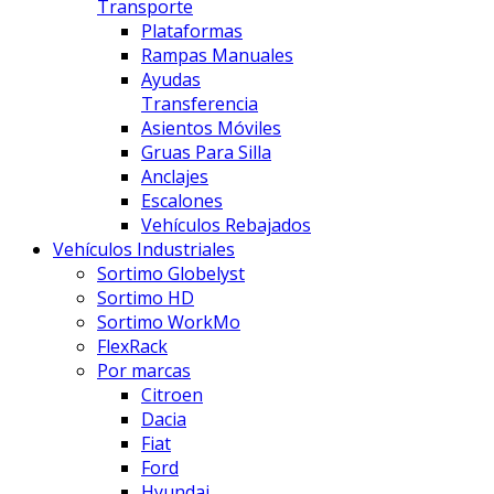
Transporte
Plataformas
Rampas Manuales
Ayudas
Transferencia
Asientos Móviles
Gruas Para Silla
Anclajes
Escalones
Vehículos Rebajados
Vehículos Industriales
Sortimo Globelyst
Sortimo HD
Sortimo WorkMo
FlexRack
Por marcas
Citroen
Dacia
Fiat
Ford
Hyundai