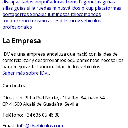
discapacitados
empuñaduras
freno
fugonetas
grúas
sillas
guías silla ruedas
minusválidos
pikup
plataformas
portaperros
Señales luminosas
telecomandos
todoterreno
turismo accesible
turny
vehículos
profesionales
La Empresa
IDV es una empresa andaluza que nació con la idea de
comercializar y desarrollar los equipamientos necesarios
para mejorar la funcionalidad de los vehículos.
Saber más sobre IDV...
Contacto:
Dirección: PI La Red Norte, c/ La Red 34, nave 54
CP 41500 Alcalá de Guadaíra, Sevilla
Teléfono: +34 636 05 46 38
Email :
info@idvehiculos.com