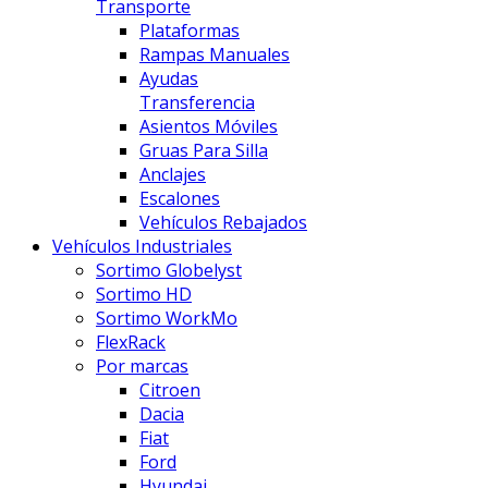
Transporte
Plataformas
Rampas Manuales
Ayudas
Transferencia
Asientos Móviles
Gruas Para Silla
Anclajes
Escalones
Vehículos Rebajados
Vehículos Industriales
Sortimo Globelyst
Sortimo HD
Sortimo WorkMo
FlexRack
Por marcas
Citroen
Dacia
Fiat
Ford
Hyundai