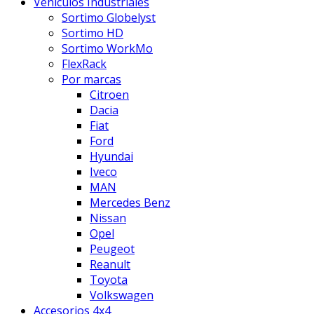
Vehículos Industriales
Sortimo Globelyst
Sortimo HD
Sortimo WorkMo
FlexRack
Por marcas
Citroen
Dacia
Fiat
Ford
Hyundai
Iveco
MAN
Mercedes Benz
Nissan
Opel
Peugeot
Reanult
Toyota
Volkswagen
Accesorios 4x4