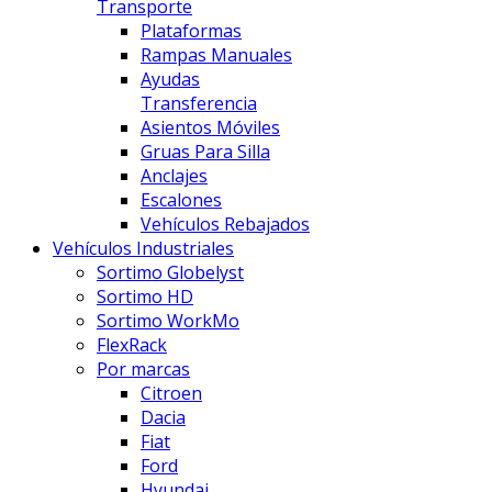
Transporte
Plataformas
Rampas Manuales
Ayudas
Transferencia
Asientos Móviles
Gruas Para Silla
Anclajes
Escalones
Vehículos Rebajados
Vehículos Industriales
Sortimo Globelyst
Sortimo HD
Sortimo WorkMo
FlexRack
Por marcas
Citroen
Dacia
Fiat
Ford
Hyundai