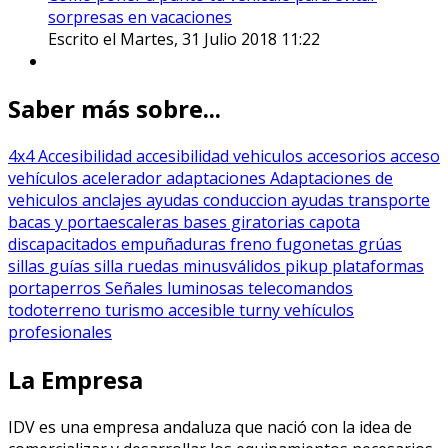
sorpresas en vacaciones
Escrito el Martes, 31 Julio 2018 11:22
Saber más sobre...
4x4
Accesibilidad
accesibilidad vehiculos
accesorios
acceso
vehículos
acelerador
adaptaciones
Adaptaciones de
vehiculos
anclajes
ayudas conduccion
ayudas transporte
bacas y portaescaleras
bases giratorias
capota
discapacitados
empuñaduras
freno
fugonetas
grúas
sillas
guías silla ruedas
minusválidos
pikup
plataformas
portaperros
Señales luminosas
telecomandos
todoterreno
turismo accesible
turny
vehículos
profesionales
La Empresa
IDV es una empresa andaluza que nació con la idea de