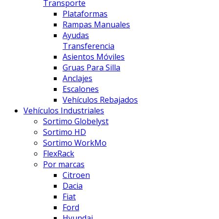
Transporte
Plataformas
Rampas Manuales
Ayudas
Transferencia
Asientos Móviles
Gruas Para Silla
Anclajes
Escalones
Vehículos Rebajados
Vehículos Industriales
Sortimo Globelyst
Sortimo HD
Sortimo WorkMo
FlexRack
Por marcas
Citroen
Dacia
Fiat
Ford
Hyundai