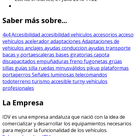
Saber más sobre...
4x4
Accesibilidad
accesibilidad vehiculos
accesorios
acceso
vehículos
acelerador
adaptaciones
Adaptaciones de
vehiculos
anclajes
ayudas conduccion
ayudas transporte
bacas y portaescaleras
bases giratorias
capota
discapacitados
empuñaduras
freno
fugonetas
grúas
sillas
guías silla ruedas
minusválidos
pikup
plataformas
portaperros
Señales luminosas
telecomandos
todoterreno
turismo accesible
turny
vehículos
profesionales
La Empresa
IDV es una empresa andaluza que nació con la idea de
comercializar y desarrollar los equipamientos necesarios
para mejorar la funcionalidad de los vehículos.