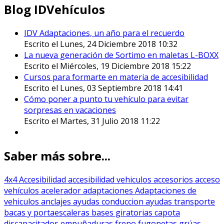
Blog IDVehículos
IDV Adaptaciones, un año para el recuerdo
Escrito el Lunes, 24 Diciembre 2018 10:32
La nueva generación de Sortimo en maletas L-BOXX
Escrito el Miércoles, 19 Diciembre 2018 15:22
Cursos para formarte en materia de accesibilidad
Escrito el Lunes, 03 Septiembre 2018 14:41
Cómo poner a punto tu vehículo para evitar
sorpresas en vacaciones
Escrito el Martes, 31 Julio 2018 11:22
Saber más sobre...
4x4
Accesibilidad
accesibilidad vehiculos
accesorios
acceso
vehículos
acelerador
adaptaciones
Adaptaciones de
vehiculos
anclajes
ayudas conduccion
ayudas transporte
bacas y portaescaleras
bases giratorias
capota
discapacitados
empuñaduras
freno
fugonetas
grúas