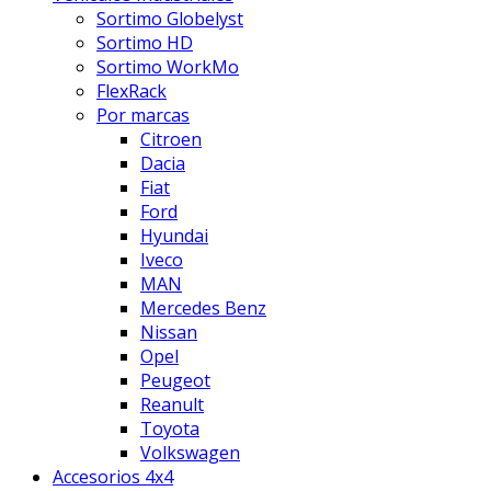
Sortimo Globelyst
Sortimo HD
Sortimo WorkMo
FlexRack
Por marcas
Citroen
Dacia
Fiat
Ford
Hyundai
Iveco
MAN
Mercedes Benz
Nissan
Opel
Peugeot
Reanult
Toyota
Volkswagen
Accesorios 4x4