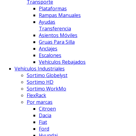
Transporte
Plataformas
Rampas Manuales
Ayudas
Transferencia
Asientos Móviles
Gruas Para Silla
Anclajes
Escalones
Vehículos Rebajados
Vehículos Industriales
Sortimo Globelyst
Sortimo HD
Sortimo WorkMo
FlexRack
Por marcas
Citroen
Dacia
Fiat
Ford
Hyundai