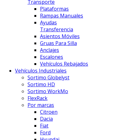
Transporte
Plataformas
Rampas Manuales
Ayudas
Transferencia
Asientos Móviles
Gruas Para Silla
Anclajes
Escalones
Vehículos Rebajados
Vehículos Industriales
Sortimo Globelyst
Sortimo HD
Sortimo WorkMo
FlexRack
Por marcas
Citroen
Dacia
Fiat
Ford
Hyundai