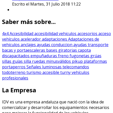
Escrito el Martes, 31 Julio 2018 11:22
Saber más sobre...
4x4
Accesibilidad
accesibilidad vehiculos
accesorios
acceso
vehículos
acelerador
adaptaciones
Adaptaciones de
vehiculos
anclajes
ayudas conduccion
ayudas transporte
bacas y portaescaleras
bases giratorias
capota
discapacitados
empuñaduras
freno
fugonetas
grúas
sillas
guías silla ruedas
minusválidos
pikup
plataformas
portaperros
Señales luminosas
telecomandos
todoterreno
turismo accesible
turny
vehículos
profesionales
La Empresa
IDV es una empresa andaluza que nació con la idea de
comercializar y desarrollar los equipamientos necesarios
para mejorar la funcionalidad de los vehículos.