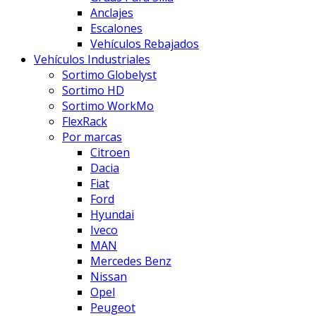
Anclajes
Escalones
Vehículos Rebajados
Vehículos Industriales
Sortimo Globelyst
Sortimo HD
Sortimo WorkMo
FlexRack
Por marcas
Citroen
Dacia
Fiat
Ford
Hyundai
Iveco
MAN
Mercedes Benz
Nissan
Opel
Peugeot