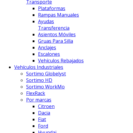
Transporte
Plataformas
Rampas Manuales
Ayudas
Transferencia
Asientos Móviles
Gruas Para Silla
Anclajes
Escalones
Vehículos Rebajados
Vehículos Industriales
Sortimo Globelyst
Sortimo HD
Sortimo WorkMo
FlexRack
Por marcas
Citroen
Dacia
Fiat
Ford
Hyundai