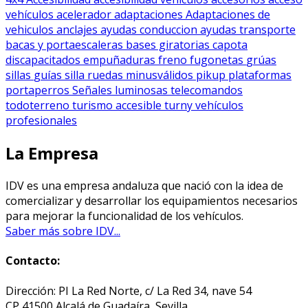
vehículos
acelerador
adaptaciones
Adaptaciones de
vehiculos
anclajes
ayudas conduccion
ayudas transporte
bacas y portaescaleras
bases giratorias
capota
discapacitados
empuñaduras
freno
fugonetas
grúas
sillas
guías silla ruedas
minusválidos
pikup
plataformas
portaperros
Señales luminosas
telecomandos
todoterreno
turismo accesible
turny
vehículos
profesionales
La Empresa
IDV es una empresa andaluza que nació con la idea de
comercializar y desarrollar los equipamientos necesarios
para mejorar la funcionalidad de los vehículos.
Saber más sobre IDV...
Contacto:
Dirección: PI La Red Norte, c/ La Red 34, nave 54
CP 41500 Alcalá de Guadaíra, Sevilla