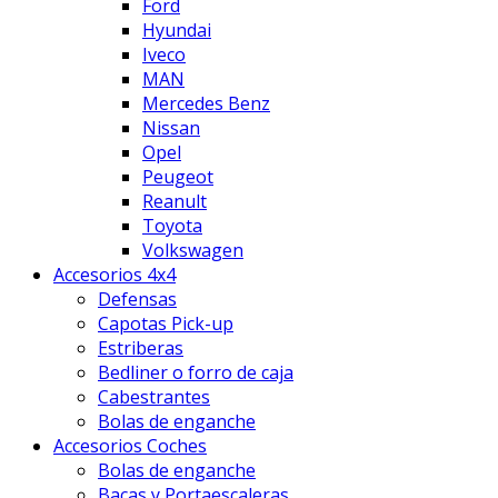
Ford
Hyundai
Iveco
MAN
Mercedes Benz
Nissan
Opel
Peugeot
Reanult
Toyota
Volkswagen
Accesorios 4x4
Defensas
Capotas Pick-up
Estriberas
Bedliner o forro de caja
Cabestrantes
Bolas de enganche
Accesorios Coches
Bolas de enganche
Bacas y Portaescaleras