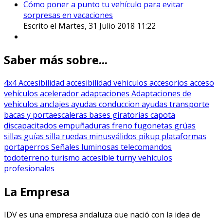
Cómo poner a punto tu vehículo para evitar
sorpresas en vacaciones
Escrito el Martes, 31 Julio 2018 11:22
Saber más sobre...
4x4
Accesibilidad
accesibilidad vehiculos
accesorios
acceso
vehículos
acelerador
adaptaciones
Adaptaciones de
vehiculos
anclajes
ayudas conduccion
ayudas transporte
bacas y portaescaleras
bases giratorias
capota
discapacitados
empuñaduras
freno
fugonetas
grúas
sillas
guías silla ruedas
minusválidos
pikup
plataformas
portaperros
Señales luminosas
telecomandos
todoterreno
turismo accesible
turny
vehículos
profesionales
La Empresa
IDV es una empresa andaluza que nació con la idea de