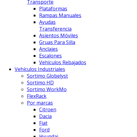
Transporte
Plataformas
Rampas Manuales
Ayudas
Transferencia
Asientos Móviles
Gruas Para Silla
Anclajes
Escalones
Vehículos Rebajados
Vehículos Industriales
Sortimo Globelyst
Sortimo HD
Sortimo WorkMo
FlexRack
Por marcas
Citroen
Dacia
Fiat
Ford
Hyundai