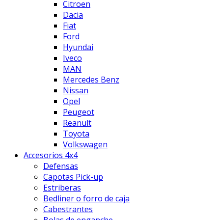
Citroen
Dacia
Fiat
Ford
Hyundai
Iveco
MAN
Mercedes Benz
Nissan
Opel
Peugeot
Reanult
Toyota
Volkswagen
Accesorios 4x4
Defensas
Capotas Pick-up
Estriberas
Bedliner o forro de caja
Cabestrantes
Bolas de enganche