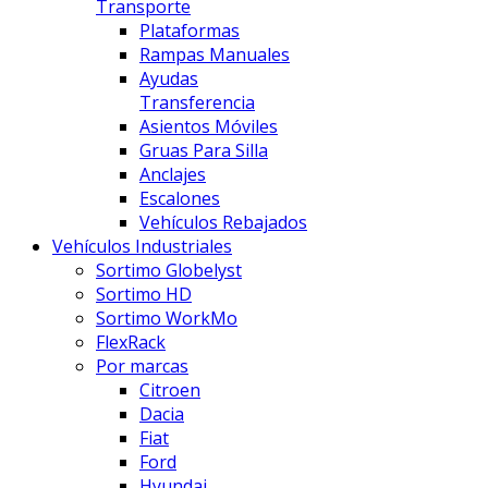
Transporte
Plataformas
Rampas Manuales
Ayudas
Transferencia
Asientos Móviles
Gruas Para Silla
Anclajes
Escalones
Vehículos Rebajados
Vehículos Industriales
Sortimo Globelyst
Sortimo HD
Sortimo WorkMo
FlexRack
Por marcas
Citroen
Dacia
Fiat
Ford
Hyundai