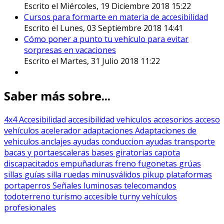
Escrito el Miércoles, 19 Diciembre 2018 15:22
Cursos para formarte en materia de accesibilidad
Escrito el Lunes, 03 Septiembre 2018 14:41
Cómo poner a punto tu vehículo para evitar
sorpresas en vacaciones
Escrito el Martes, 31 Julio 2018 11:22
Saber más sobre...
4x4
Accesibilidad
accesibilidad vehiculos
accesorios
acceso
vehículos
acelerador
adaptaciones
Adaptaciones de
vehiculos
anclajes
ayudas conduccion
ayudas transporte
bacas y portaescaleras
bases giratorias
capota
discapacitados
empuñaduras
freno
fugonetas
grúas
sillas
guías silla ruedas
minusválidos
pikup
plataformas
portaperros
Señales luminosas
telecomandos
todoterreno
turismo accesible
turny
vehículos
profesionales