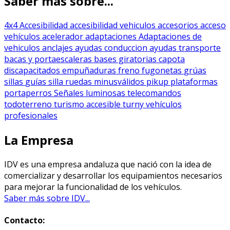
Saber más sobre...
4x4
Accesibilidad
accesibilidad vehiculos
accesorios
acceso
vehículos
acelerador
adaptaciones
Adaptaciones de
vehiculos
anclajes
ayudas conduccion
ayudas transporte
bacas y portaescaleras
bases giratorias
capota
discapacitados
empuñaduras
freno
fugonetas
grúas
sillas
guías silla ruedas
minusválidos
pikup
plataformas
portaperros
Señales luminosas
telecomandos
todoterreno
turismo accesible
turny
vehículos
profesionales
La Empresa
IDV es una empresa andaluza que nació con la idea de
comercializar y desarrollar los equipamientos necesarios
para mejorar la funcionalidad de los vehículos.
Saber más sobre IDV...
Contacto: