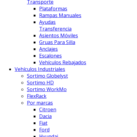
Transporte
Plataformas
Rampas Manuales
Ayudas
Transferencia
Asientos Móviles
Gruas Para Silla
Anclajes
Escalones
Vehículos Rebajados
Vehículos Industriales
Sortimo Globelyst
Sortimo HD
Sortimo WorkMo
FlexRack
Por marcas
Citroen
Dacia
Fiat
Ford
Hyundai