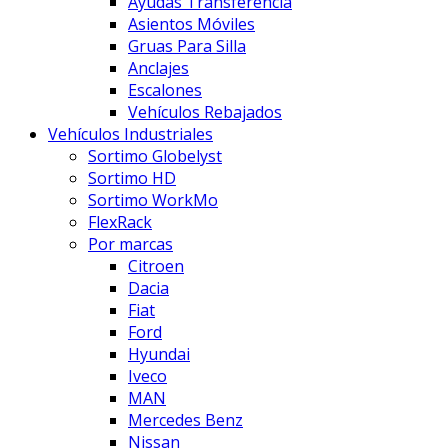
Ayudas Transferencia
Asientos Móviles
Gruas Para Silla
Anclajes
Escalones
Vehículos Rebajados
Vehículos Industriales
Sortimo Globelyst
Sortimo HD
Sortimo WorkMo
FlexRack
Por marcas
Citroen
Dacia
Fiat
Ford
Hyundai
Iveco
MAN
Mercedes Benz
Nissan