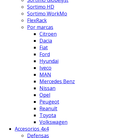
Sortimo HD
Sortimo WorkMo
FlexRack
Por marcas
Citroen
Dacia
Fiat
Ford
Hyundai
Iveco
MAN
Mercedes Benz
Nissan
Opel
Peugeot
Reanult
Toyota
Volkswagen
Accesorios 4x4
Defensas