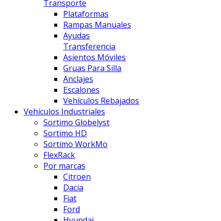
Transporte
Plataformas
Rampas Manuales
Ayudas
Transferencia
Asientos Móviles
Gruas Para Silla
Anclajes
Escalones
Vehículos Rebajados
Vehículos Industriales
Sortimo Globelyst
Sortimo HD
Sortimo WorkMo
FlexRack
Por marcas
Citroen
Dacia
Fiat
Ford
Hyundai