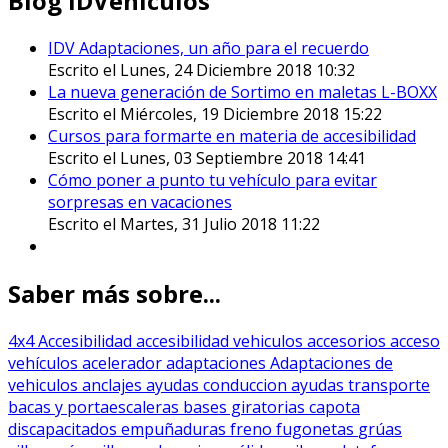
Blog IDVehículos
IDV Adaptaciones, un año para el recuerdo
Escrito el Lunes, 24 Diciembre 2018 10:32
La nueva generación de Sortimo en maletas L-BOXX
Escrito el Miércoles, 19 Diciembre 2018 15:22
Cursos para formarte en materia de accesibilidad
Escrito el Lunes, 03 Septiembre 2018 14:41
Cómo poner a punto tu vehículo para evitar
sorpresas en vacaciones
Escrito el Martes, 31 Julio 2018 11:22
Saber más sobre...
4x4
Accesibilidad
accesibilidad vehiculos
accesorios
acceso
vehículos
acelerador
adaptaciones
Adaptaciones de
vehiculos
anclajes
ayudas conduccion
ayudas transporte
bacas y portaescaleras
bases giratorias
capota
discapacitados
empuñaduras
freno
fugonetas
grúas