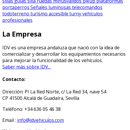
sillas
guías silla ruedas
minusválidos
pikup
plataformas
portaperros
Señales luminosas
telecomandos
todoterreno
turismo accesible
turny
vehículos
profesionales
La Empresa
IDV es una empresa andaluza que nació con la idea de
comercializar y desarrollar los equipamientos necesarios
para mejorar la funcionalidad de los vehículos.
Saber más sobre IDV...
Contacto:
Dirección: PI La Red Norte, c/ La Red 34, nave 54
CP 41500 Alcalá de Guadaíra, Sevilla
Teléfono: +34 636 05 46 38
Email :
info@idvehiculos.com