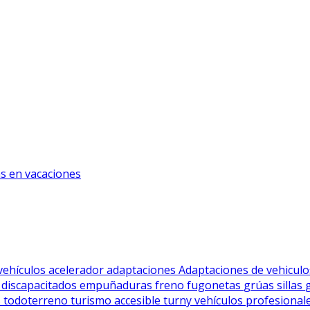
s en vacaciones
vehículos
acelerador
adaptaciones
Adaptaciones de vehicul
a
discapacitados
empuñaduras
freno
fugonetas
grúas sillas
s
todoterreno
turismo accesible
turny
vehículos profesional