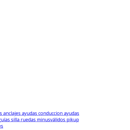
os
anclajes
ayudas conduccion
ayudas
guías silla ruedas
minusválidos
pikup
es